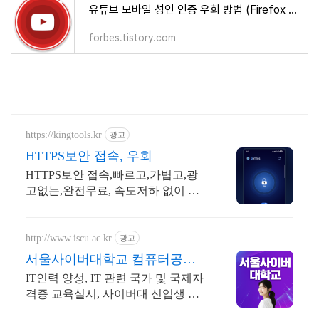
유튜브 모바일 성인 인증 우회 방법 (Firefox Nightly 확장 기능 활용)
forbes.tistory.com
https://kingtools.kr
광고
HTTPS보안 접속, 우회
HTTPS보안 접속,빠르고,가볍고,광
고없는,완전무료, 속도저하 없이 접
속
http://www.iscu.ac.kr
광고
서울사이버대학교 컴퓨터공학
과 2026 가을학기 신편입생
IT인력 양성, IT 관련 국가 및 국제자
격증 교육실시, 사이버대 신입생 수 1
위 장학금 지급 1위, 학사 석사 박사