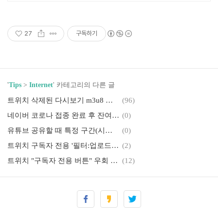
온라인복수학위까지
27
구독하기
'
Tips
>
Internet
' 카테고리의 다른 글
트위치 삭제된 다시보기 m3u8 링크 복구 방법 (TwitchRecover)
(96)
네이버 코로나 접종 완료 후 잔여 백신 예약 알림 해제 방법
(0)
유튜브 공유할 때 특정 구간(시간) 지정하여 전송하는 방법
(0)
트위치 구독자 전용 '필터:업로드' 영상 다운로드 방법 (m3u8 403 Forbidden 해결법)
(2)
트위치 "구독자 전용 버튼" 우회 썸네일 추출, 검색으로 쉽게 찾는 방법
(12)
유튜브 영상 및 음원 다운로드 방법 (YouTube Playlist 한 번에 받기)
(3)
트위치 하이라이트 영상 다운로드 방법 (m3u8 403 Forbidden 오류 해결)
(15)
히토미 다운로더 설치 및 사용방법 (유튜브, 히토미 등 영상 및 이미지 추출)
(19)