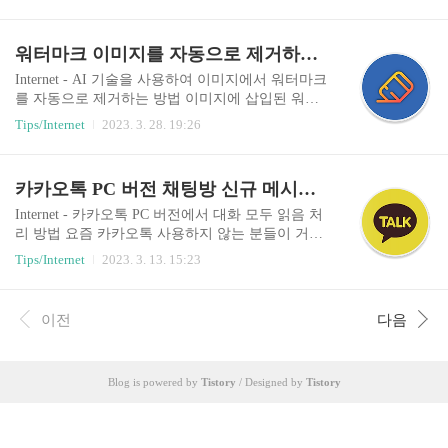
재택근무 확대 등 달라진 업무환경에 출근과 퇴근
일 확인 및 회신이 필요한 경우 유용하게 사용할 수
에 대한 경계가 없어지며 야식을 먹는 횟수도 점점
있습니다. 다만 광고성 메일 등 잦은 메일 도착 알
늘어난 영향도 있습니다. 이 때문에 요즘 가장 많은
워터마크 이미지를 자동으로 제거하는 방법 (Watermark Remover)
림 표시는 오히려 작업 중 방해 요소가 될 ..
소비를 차지하는 항목은 식비입니다. 특히 코로나1
9로 외출하는 시간이 줄어들며 배달음식을 시켜 먹
Internet - AI 기술을 사용하여 이미지에서 워터마크
는 횟수는 크게 늘었는데 무턱대고 배달음식을 시
를 자동으로 제거하는 방법 이미지에 삽입된 워터
켜 먹다 보면 통장 잔고는 빠르게 소진됩니다. 혼자
마크를 제거하고 싶었던 경험이 있나요? 예를 들어
Tips/Internet
2023. 3. 28. 19:26
먹더라도 배달비를 포함해 대부분 2만원 내외가 필
블로그를 여러 개 운영하며 특정 블로그 주소가 삽
요하므로 꽤 큰 금액이 지출되는 셈이죠. 코로나 엔
입된 이미지를 다른 블로그에서 사용하고 싶을 때,
데믹 전환 이후에도 여전히 이러한 소비습관을 버
PSD 파일 또는 원본 이미지가 없어 기존 이미지를
카카오톡 PC 버전 채팅방 신규 메시지 한 번에 모두 읽음 처리 방법
리지 못하고 습관처럼 배달 앱을 만지작 거리지만,
사용해야 하는 등 여러 가지 이유로 워터마크를 제
코로나가 한창이던 ..
거하고 싶을 때가 있습니다. 특정 영역에 삽입된 워
Internet - 카카오톡 PC 버전에서 대화 모두 읽음 처
터마크 이미지는 사용자가 직접 이미지 편집 프로
리 방법 요즘 카카오톡 사용하지 않는 분들이 거의
그램을 이용하여 어렵지 않게 제거할 수 있지만, 이
없죠? 휴대전화를 구입하거나 교체한 뒤 가장 먼저
Tips/Internet
2023. 3. 13. 15:23
미지 전반에 걸쳐 반투명으로 삽입된 워터마크는
설치하는 것이 카카오톡일정도로 많은 분들이 사
쉽게 손댈 수 없습니다. 다행히 AI 기술을 사용하
용합니다. 모바일 장치뿐만 아니라 데스크톱이나
여 자동으로 이미지에서 워터마크를 제거할 수 있
노트북에서 업무를 볼 때 PC 버전 카카오톡을 설치
이전
다음
는 방법이 있습니다. 컴퓨터 또는 모바일 앱에서 이
하고 더 많이 사용하게 됩니다. 카카오톡을 통해 가
미지에 삽입된 워터..
족, 지인과 대화를 나누는 것뿐만 아니라 단체 채팅
방, 오픈 채팅방, 광고성 메시지까지 잠시만 카카오
Blog is powered by
Tistory
/ Designed by
Tistory
톡을 읽지 않아도 많게는 수십, 수백 개의 메시지가
쌓이게 됩니다. 이럴 때 중요한 대화 내용이 아니라
면 일일이 채팅방에 들어가 신규 메시지 알림을 지
울 필요 없이 한 번에 읽음으로 처리할 수 있으면