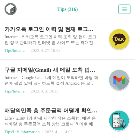
Tips (316)
카카오톡 로그인 이력 및 현재 로그인 정보 조회, 관리 방법 (feat. 카카오 소셜 로그인 이력 관리)
Internet - 카카오톡 로그인 이력 조회 및 현재 로그
인 정보 관리하기 인터넷 웹 사이트 또는 휴대전화
앱 서비스 이용 시 별도의 계정 생성 없이도, 카카
Tips/Internet
2023. 4. 27. 18:03
오톡 계정 하나로 자유롭게 가입이 가능합니다. 이
러한 방식은 통합 인증(Single Sign-On)과 비슷한
공유 인증(소셜 로그인) 방식으로, 타사 서비스를
구글 지메일(Gmail) 새 메일 도착 팝업 알림 설정 방법
이용할 때 여러 개의 아이디와 비밀번호를 관리할
필요 없이 카카오톡 계정 하나로 이용할 수 있는 장
Internet - Google Gmail 새 메일이 도착하면 바탕 화
점이 있습니다. 사용자 입장에서는 로그인 처리가
면에 팝업 알림 표시하도록 설정 Android 등 모바
간소화되고, 사이트마다 다른 아이디와 비밀번호
일 환경에서 지메일 앱을 사용할 때 새로운 메일이
Tips/Internet
2023. 4. 3. 10:13
를 기억할 필요가 없어 편리합니다. 그러나 다른 한
도착하면 알림이 표시됩니다. 그러나 PC 환경에서
편으로는 하나의 계정이 해킹되면 다른 서비스의
사용 중일 때 기본 설정 환경에서는 새 메일이 도착
로그인 권한도 함께 탈취되는 상황이 발생할 수 있
하더라도 바로 인식하기는 어렵습니다. 알림이 표
배달의민족 총 주문금액 어떻게 확인할까? 고삐 풀린 배달비
습니다. 따라서 이러한 공유 인증을 사용할 경우 개
시되지 않으니 매번 지메일 로그인 후 확인하는 수
인정보가..
밖에 없죠. 만약 지메일 계정을 이용하여 업무 또는
Life - 코로나와 함께 시작한 작은 소확행, 배민 음
중요한 메일을 주고받는다면 간단한 설정 변경을
식배달 총 주문금액 조회 방법 코로나19 이후 배달
통해 새 메일이 도착했을 때 윈도우 바탕 화면에 팝
음식을 찾는 이들이 그 어느 때보다 많아졌습니다.
Tips/Life Information
2023. 4. 1. 14:03
업 알림을 표시하도록 허용할 수 있습니다. 빠른 메