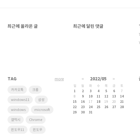
최근에 올라온 글
최근에 달린 댓글
TAG
«
2022/05
»
more
일
월
화
수
목
금
토
카카오톡
크롬
1
2
3
4
5
6
7
8
9
10
11
12
13
14
windows11
삼성
15
16
17
18
19
20
21
22
23
24
25
26
27
28
windows
microsoft
29
30
31
갤럭시
Chrome
윈도우11
윈도우