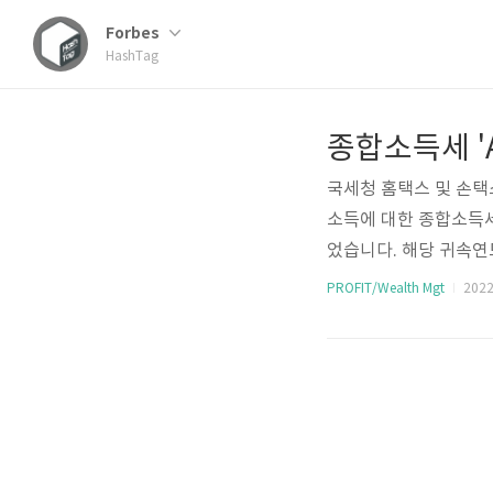
Forbes
HashTag
국세청 홈택스 및 손택
소득에 대한 종합소득세 
었습니다. 해당 귀속연도
두 마친 V유형 주택임대
PROFIT/Wealth Mgt
2022.
여 부여받은 개별인증
산출된 세액에 대한 신
소득) 신고 때마다 신
상계좌 확인 후 간편하게
세는 별도 신고 절차 ..