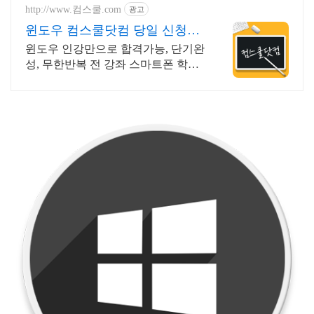
http://www.컴스쿨.com
광고
윈도우 컴스쿨닷컴 당일 신청&
결제시 기프티콘!
윈도우 인강만으로 합격가능, 단기완
성, 무한반복 전 강좌 스마트폰 학습
가능