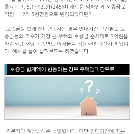
종료
되고,
5.1~12.31(245일) 새로운 임차인
과
보증금 2
억원 → 2억 5천만원
으로 변경되었다면?
보증금등 합계액이 변동하는 경우
임대기간 구간별
로 보
증금등의 적수가 가장 큰 주택의 보증금 순서대로 3억원을
차감하고 해당 귀속연도 이자율을 적용하여 계산하면 됩니
다. 예시를 들어 살펴보도록 하겠습니다.
보증금 합계액이 변동하는 경우 주택임대간주료
기본적인 계산방식은 동일합니다. 다만
임대기간에 따른