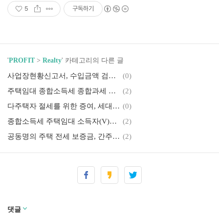
5
구독하기
'
PROFIT
>
Realty
' 카테고리의 다른 글
사업장현황신고서, 수입금액 검토표 작성 및 방문신고 (주택임대업)
(0)
주택임대 종합소득세 종합과세 VS 분리과세 세율 및 세액 비교 계산
(2)
다주택자 절세를 위한 증여, 세대분리하면 2년 보유 안 따질까?
(0)
종합소득세 주택임대 소득자(V)유형 신고서 납부 or 수정 신고 방법
(2)
공동명의 주택 전세 보증금, 간주임대료 및 종합소득세 계산 완벽정리
(2)
2021년부터 달라지는 종합부동산세 및 양도소득세 완벽정리
(0)
전세계약갱신청구권 요구 및 거절 방법 완벽정리
(4)
주택 구입 시 단독명의가 좋을지, 공동명의가 좋을지 고민이라면?
(0)
댓글