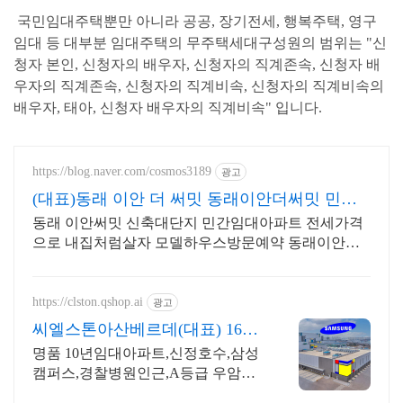
국민임대주택뿐만 아니라 공공, 장기전세, 행복주택, 영구
임대 등 대부분 임대주택의
무주택세대구성원
의 범위는
"신
청자 본인, 신청자의 배우자, 신청자의 직계존속, 신청자 배
우자의 직계존속, 신청자의 직계비속, 신청자의 직계비속의
배우자, 태아, 신청자 배우자의 직계비속"
입니다.
https://blog.naver.com/cosmos3189
광고
(대표)동래 이안 더 써밋 동래이안더써밋 민간
임대아파트
동래 이안써밋 신축대단지 민간임대아파트 전세가격
으로 내집처럼살자 모델하우스방문예약 동래이안더
써밋 민간임대아파트 3억대부터 신축을내집처럼,주택
수NO,취득세NO방문예약
https://clston.qshop.ai
광고
씨엘스톤아산베르데(대표) 1644
1896 방문등록
명품 10년임대아파트,신정호수,삼성
캠퍼스,경찰병원인근,A등급 우암건
설,견본주택안내 ,방문시 특별혜택