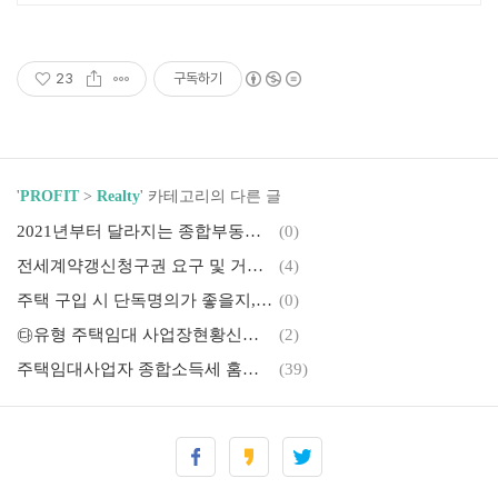
문의, 오시는길 안내
23
구독하기
'
PROFIT
>
Realty
' 카테고리의 다른 글
2021년부터 달라지는 종합부동산세 및 양도소득세 완벽정리
(0)
전세계약갱신청구권 요구 및 거절 방법 완벽정리
(4)
주택 구입 시 단독명의가 좋을지, 공동명의가 좋을지 고민이라면?
(0)
㉰유형 주택임대 사업장현황신고, 2월 10일까지 신고하세요!
(2)
주택임대사업자 종합소득세 홈택스 신고 방법 (임대사업자 미등록)
(39)
주택청약, 주택소유 판단 기준 및 청약홈 소유주택 확인 방법
(0)
부동산 자금조달계획서 작성 방법 (양식 및 증빙서류 준비법)
(0)
주택임대 수입금액 홈택스 사업장현황신고 방법 (임대사업자 미등록)
(2)