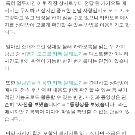
특히 업무시간 이후 직장 상사로
부터 전달 된 카카오톡 메
시지는
무시하고 싶지만 중요한 전달 사항일지도 모르고, 또
그렇다고 읽고 답장을 하지 않을 수도 없으니 카카오톡 메시
지를 상대방이 모르게 확인할 수 있는 방법을 이용하기도 합
니다.
얼마전 소개해드린 상대방 몰래 카카오톡을 읽는
두 가지
방법 중
비행기 모드로 카톡 몰래보기
는
텍스트뿐만 아니라
사진도 함께 확인이 가능한 반면 번거롭다는
단점이 있습니
다.
또한
알림앱을 이용한 카톡 몰래보기
는
간편하고
상대방이
메시지 전송 후 삭제한 내용도 함께 확인할 수 있는
등
부가
적인 기능으로도
활용할 수 있는
반면,
사진과 동영상은 단
순히
"사진을 보냈습니다"
or
"동영상을 보냈습니다"
라는
메시지만 기록되어 미디어 파일을
확인할 수 없는 단점이 있
습니다.
만약 사진이 함께 포함된 메시지를 읽고 싶다면 조금은 번